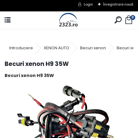
Login
Înregistrare nouă
0
Introducere
XENON AUTO
Becuri xenon
Becuri xe
Becuri xenon H9 35W
Becuri xenon H9 35W