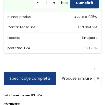
-
+
buc
Numar produs:
AVR-BXH935W
Contactează-ne:
0771 064 314
Locație:
Timișoara
50 RON
Specificaţie completă
Produse similare
0
Set 2 becuri xenon H9 35W
Specificatii: