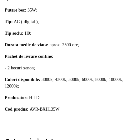
Putere bec:
35W;
Tip:
AC ( digital );
Tip soclu:
H9;
Durata medie de viata:
aprox. 2500 ore;
Pachet de livrare contine:
- 2 becuri xenon;
Culori disponibile:
3000k, 4300k, 5000k, 6000k, 8000k, 10000k,
12000k;
Producator:
H.I.D.
Cod produs:
AVR-BXH135W