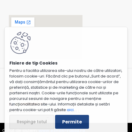
Pentru a facilita utilizarea site-ului nostru de către utilizatori,
folosim cookie-uri. Făcând clic pe butonul „Sunt de acord”,
vă dați consimțământul pentru utilizarea cookie-urilor de
preferință, statistice și de marketing de către noi și
partenerii noștri. Cookie-urile funcționale sunt utilizate pe
parcursul sesiunii de navigare pentru a menține
funcționalitatea site-ului. Informații detaliate și setări
pentru cookie-uri pot fi găsite
aici
.
© 2024 2323.ro - SC. AVR TEXATRADE S.R.L
Permite
Respinge totul
Creat de sistem
www.eshop-rapid.ro