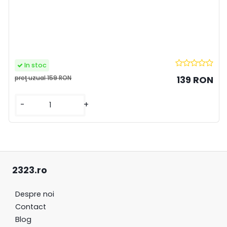
In stoc
preţ uzual
159 RON
139 RON
-
+
2323.ro
Despre noi
Contact
Blog