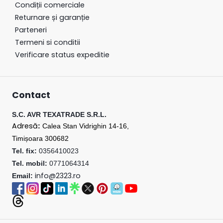
Condiții
comerciale
Returnare
și
garanție
Parteneri
Termeni si conditii
Verificare status expeditie
Contact
S.C. AVR TEXATRADE S.R.L.
Adresă
:
Calea Stan Vidrighin 14-16,
Timișoara 300682
Tel. fix:
0356410023
Tel. mobil:
0771064314
info@2323.ro
Email: