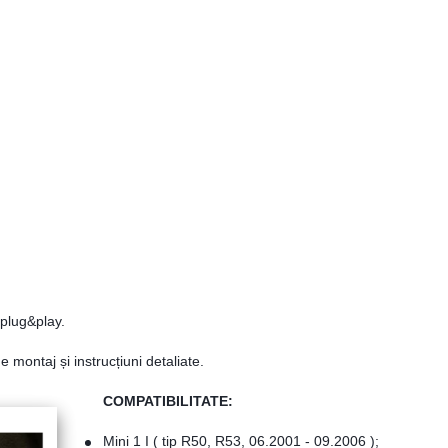
 plug&play.
e montaj și instrucțiuni detaliate.
COMPATIBILITATE:
Mini 1 I ( tip R50, R53, 06.2001 - 09.2006 );