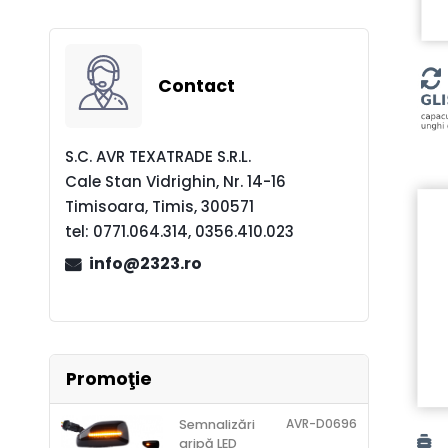
Contact
S.C. AVR TEXATRADE S.R.L.
Cale Stan Vidrighin, Nr. 14-16
Timisoara, Timis, 300571
tel:
0771.064.314, 0356.410.023
info@2323.ro
Promoţie
AVR-D0696
Semnalizări
aripă LED