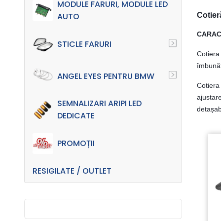
MODULE FARURI, MODULE LED
Cotier
AUTO
CARACT
STICLE FARURI
Cotiera
îmbunăt
ANGEL EYES PENTRU BMW
Cotiera
ajustar
SEMNALIZARI ARIPI LED
detașab
DEDICATE
PROMOȚII
RESIGILATE / OUTLET