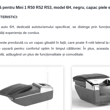
ă pentru Mini 1 R50 R52 R53, model 6H, negru, capac piele 
ERISTICI:
 auto 6H, dedicată autoturismului specificat, se distinge prin funcț
ăți experiența de condus.
 este prevăzută cu un capac glisabil în față, care poate fi rotit latera
e ușoară pentru confortul optim în timpul călătoriei. În plus, aceas
ilă, adăugând un plus de funcționalitate și comoditate.