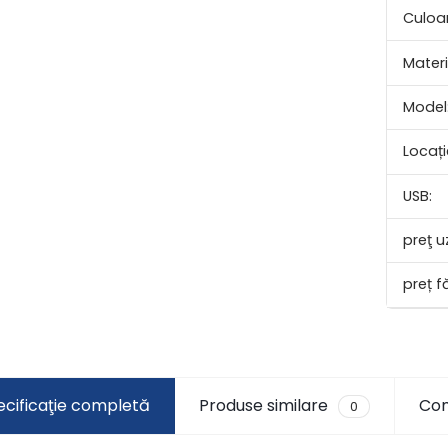
Culoa
Materi
Model
Locați
USB:
preţ u
ecificaţie completă
Produse similare
Com
0