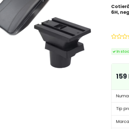
Cotieră
6H, neg
In sto
159
Numar
Tip pr
Marca