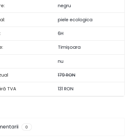
re:
negru
al:
piele ecologica
:
6H
e:
Timișoara
nu
zual
179 RON
131 RON
entarii
0