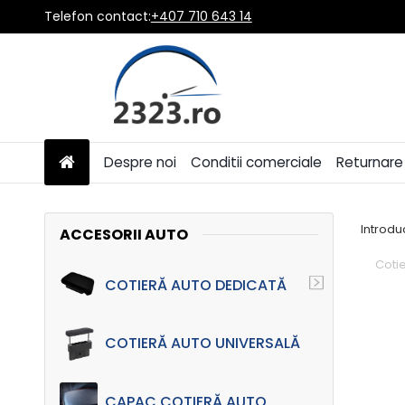
Telefon contact:
+407 710 643 14
Despre noi
Conditii comerciale
Returnare 
Introdu
ACCESORII AUTO
Coti
COTIERĂ AUTO DEDICATĂ
COTIERĂ AUTO UNIVERSALĂ
CAPAC COTIERĂ AUTO