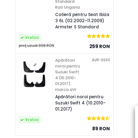
Standard
Rati Ungaria
Cotieră pentru Seat Ibiza
3 6L (02.2002-11.2009)
Armster S Standard
In stoc
preţ uzual
309 RON
259 RON
AVR-SSS11
Apărători
noroi pentru
Suzuki Swift
4 (10.2010-
01.2017)
marca aVr
Apărători noroi pentru
Suzuki Swift 4 (10.2010-
01.2017)
In stoc
89 RON