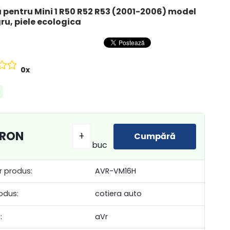
 pentru Mini 1 R50 R52 R53 (2001-2006) model
ru, piele ecologica
0x
c
 RON
-
+
buc
 produs:
AVR-VM16H
odus:
cotiera auto
:
aVr