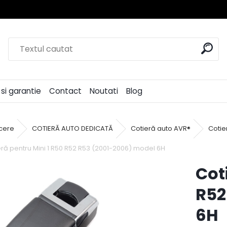
si garantie
Contact
Noutati
Blog
cere
COTIERĂ AUTO DEDICATĂ
Cotieră auto AVR®
Cotie
eră pentru Mini 1 R50 R52 R53 (2001-2006) model 6H
Cot
R52
6H