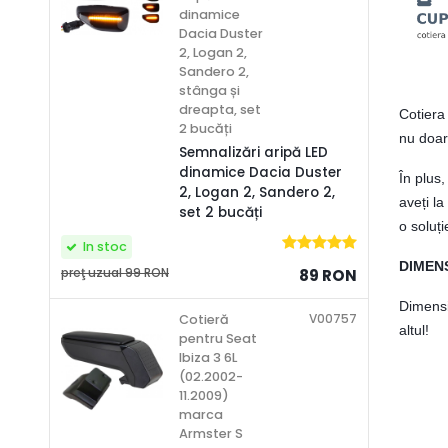
dinamice
Dacia Duster
2, Logan 2,
Sandero 2,
stânga și
dreapta, set
Cotiera 
2 bucăți
nu doar 
Semnalizări aripă LED
dinamice Dacia Duster
În plus,
2, Logan 2, Sandero 2,
aveți la
set 2 bucăți
o soluți
In stoc
DIMENS
preţ uzual
99 RON
89 RON
Dimensi
V00757
Cotieră
altul!
pentru Seat
Ibiza 3 6L
(02.2002-
11.2009)
marca
Armster S