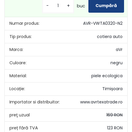
-
+
buc
Numar produs:
AVR-VWTA0320-N2
Tip produs:
cotiera auto
Marca:
aVr
Culoare:
negru
Material:
piele ecologica
Locație:
Timișoara
Importator si distribuitor:
www.avrtexatrade.ro
preţ uzual
169 RON
123 RON