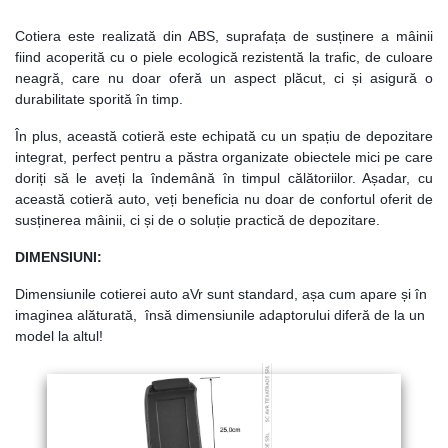
Cotiera este realizată din ABS, suprafața de susținere a mâinii
fiind acoperită cu o piele
ecologică
rezistent
ă
la trafic, de culoare
neagră, care nu doar oferă un aspect plăcut, ci și asigură o
durabilitate sporită în timp.
În plus, această cotieră este echipată cu un spațiu de depozitare
integrat, perfect pentru a păstra organizate obiectele mici pe care
doriți să le aveți la îndemână în timpul călătoriilor. Așadar, cu
această cotieră auto, veți beneficia nu doar de confortul oferit de
susținerea mâinii, ci și de o soluție practică de depozitare.
DIMENSIUNI:
Dimensiunile cotierei auto aVr sunt standard,
așa cum apare și în
imaginea alăturată,
însă dimensiunile adaptorului diferă de la un
model la altul!