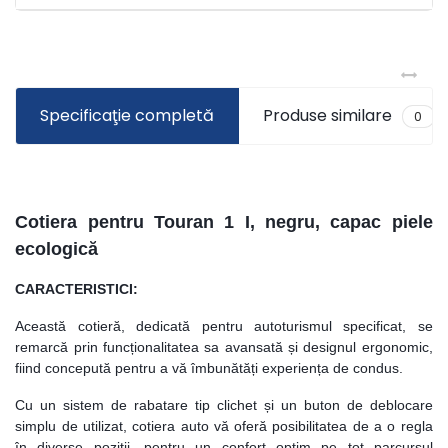
Specificaţie completă
Produse similare
0
Cotiera pentru Touran 1 I, negru, capac piele
ecologică
CARACTERISTICI:
Această cotieră, dedicată pentru autoturismul specificat, se
remarcă prin funcționalitatea sa avansată și designul ergonomic,
fiind concepută pentru a vă îmbunătăți experiența de condus.
Cu un sistem de rabatare tip clichet și un buton de deblocare
simplu de utilizat, cotiera auto vă oferă posibilitatea de a o regla
în diverse poziții, pentru un confort optim pe tot parcursul