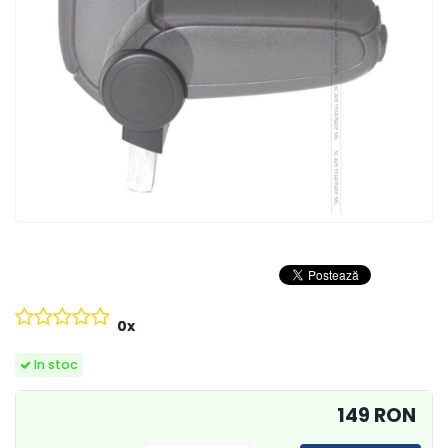
0x
In stoc
149 RON