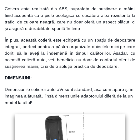
Cotiera este realizată din ABS, suprafața de susținere a mâinii
fiind acoperită cu o piele ecologică cu
cusătură
albă
rezistent
ă
la
trafic, de culoare neagră, care nu doar oferă un aspect plăcut, ci
și asigură o durabilitate sporită în timp.
În plus, această cotieră este echipată cu un spațiu de depozitare
integrat, perfect pentru a păstra organizate obiectele mici pe care
doriți să le aveți la îndemână în timpul călătoriilor. Așadar, cu
această cotieră auto, veți beneficia nu doar de confortul oferit de
susținerea mâinii, ci și de o soluție practică de depozitare.
DIMENSIUNI:
Dimensiunile cotierei auto aVr sunt standard,
așa cum apare și în
imaginea alăturată,
însă dimensiunile adaptorului diferă de la un
model la altul!