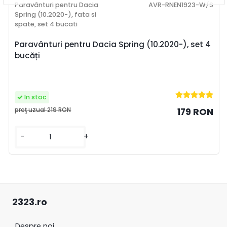
Paravânturi pentru Dacia
AVR-RNEN1923-W/S
Spring (10.2020-), fata si
spate, set 4 bucati
Paravânturi pentru Dacia Spring (10.2020-), set 4
bucăți
In stoc
preţ uzual
219 RON
179 RON
-
+
2323.ro
Despre noi