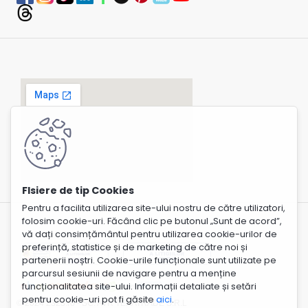
Pentru a facilita utilizarea site-ului nostru de către utilizatori,
folosim cookie-uri. Făcând clic pe butonul „Sunt de acord”,
vă dați consimțământul pentru utilizarea cookie-urilor de
preferință, statistice și de marketing de către noi și
partenerii noștri. Cookie-urile funcționale sunt utilizate pe
parcursul sesiunii de navigare pentru a menține
funcționalitatea site-ului. Informații detaliate și setări
pentru cookie-uri pot fi găsite
aici
.
© 2024 2323.ro - SC. AVR TEXATRADE S.R.L