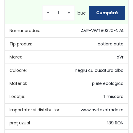
-
+
buc
Numar produs:
AVR-VWTA0320-N2A
Tip produs:
cotiera auto
Marca:
aVr
Culoare:
negru cu cusatura alba
Material:
piele ecologica
Locație:
Timișoara
Importator si distribuitor:
www.avrtexatrade.ro
preţ uzual
189 RON