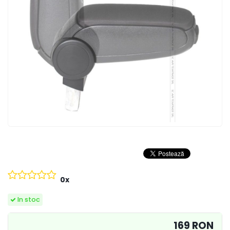
0x
In stoc
169 RON